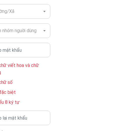
ờng/Xã
 nhóm nguời dùng
chữ viết hoa và chữ
g
chữ số
đặc biệt
ểu 8 ký tự