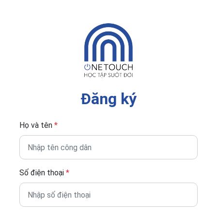
Đăng ký
Họ và tên
*
Số điện thoại
*