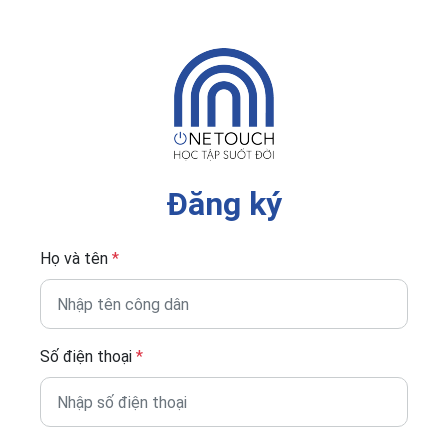
Đăng ký
Họ và tên
*
Số điện thoại
*