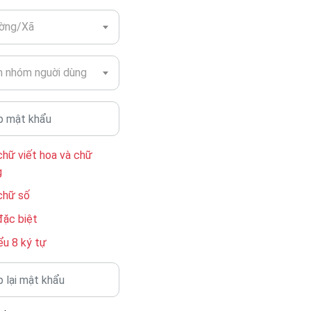
ờng/Xã
 nhóm nguời dùng
chữ viết hoa và chữ
g
chữ số
đặc biệt
ểu 8 ký tự