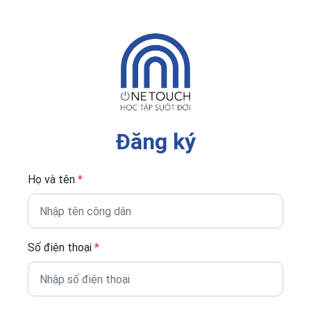
Đăng ký
Họ và tên
*
Số điện thoại
*