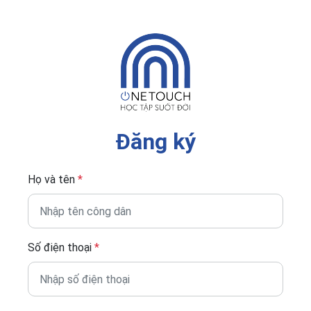
Đăng ký
Họ và tên
*
Số điện thoại
*