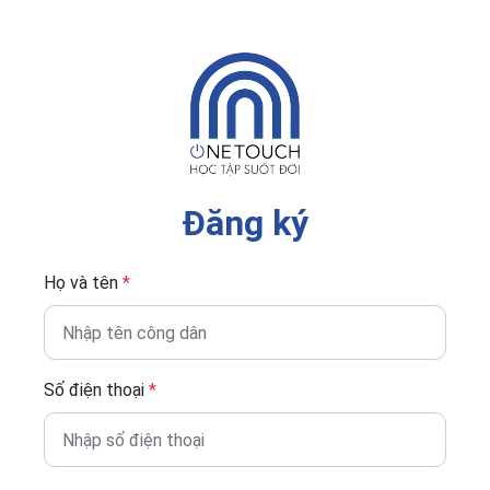
Đăng ký
Họ và tên
*
Số điện thoại
*