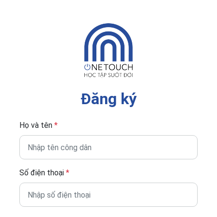
Đăng ký
Họ và tên
*
Số điện thoại
*