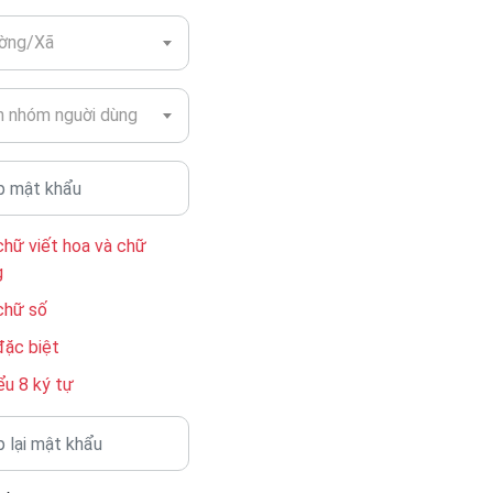
ờng/Xã
 nhóm nguời dùng
chữ viết hoa và chữ
g
chữ số
đặc biệt
ểu 8 ký tự