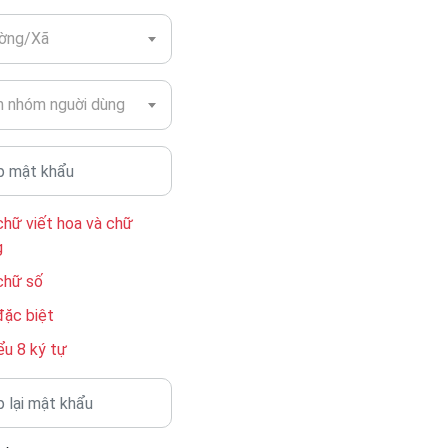
ờng/Xã
 nhóm nguời dùng
chữ viết hoa và chữ
g
chữ số
đặc biệt
ểu 8 ký tự