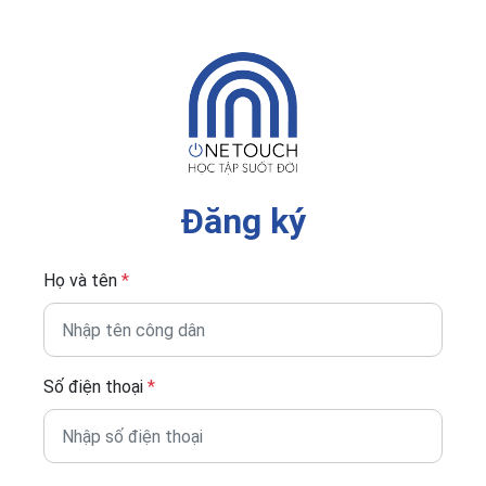
Đăng ký
Họ và tên
*
Số điện thoại
*