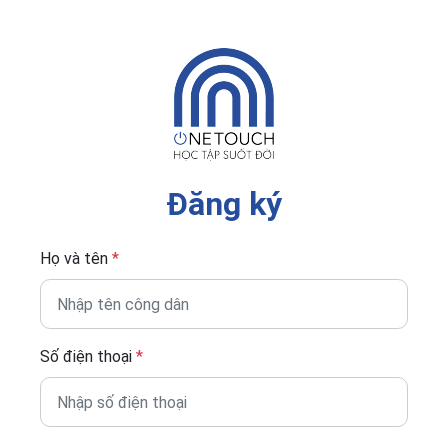
Đăng ký
Họ và tên
*
Số điện thoại
*