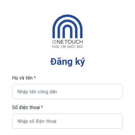
Đăng ký
Họ và tên
*
Số điện thoại
*