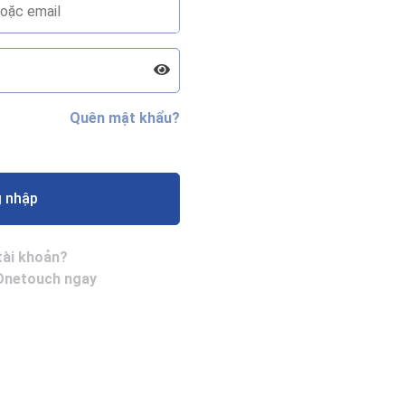
Quên mật khẩu?
 nhập
tài khoản?
Onetouch ngay