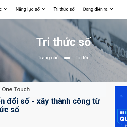
ọc
Năng lực số
Tri thức số
Đang diễn ra
Tri thức số
Trang chủ
Tin tức
ề One Touch
n đổi số - xây thành công từ
hức số