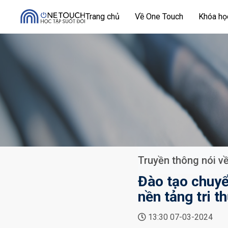
Trang chủ
Về One Touch
Khóa h
Truyền thông nói v
Đào tạo chuyể
nền tảng tri t
13:30 07-03-2024