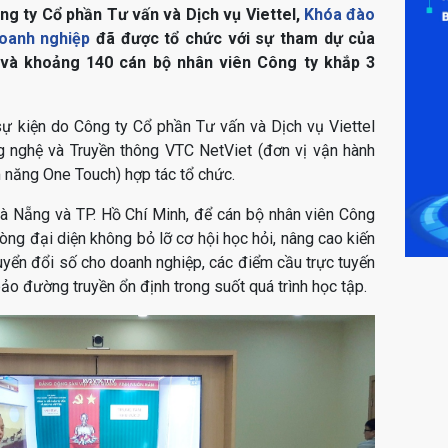
ông ty Cổ phần Tư vấn và Dịch vụ Viettel,
Khóa đào
doanh nghiệp
đã được tổ chức với sự tham dự của
 và khoảng 140 cán bộ nhân viên Công ty khắp 3
ự kiện do Công ty Cổ phần Tư vấn và Dịch vụ Viettel
 nghệ và Truyền thông VTC NetViet (đơn vị vận hành
m năng One Touch) hợp tác tổ chức.
Đà Nẵng và TP. Hồ Chí Minh, để cán bộ nhân viên Công
hòng đại diện không bỏ lỡ cơ hội học hỏi, nâng cao kiến
uyển đổi số cho doanh nghiệp, các điểm cầu trực tuyến
o đường truyền ổn định trong suốt quá trình học tập.