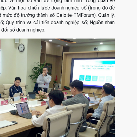
thức về một số vấn đề trọng tâm như: Tổng quan về
ệp; Văn hóa, chiến lược doanh nghiệp số (trong đó đề
á mức độ trưởng thành số Deloite-TMForum); Quản lý,
ố; Quy trình và cải tiến doanh nghiệp số; Nguồn nhân
n đổi số doanh nghiệp.