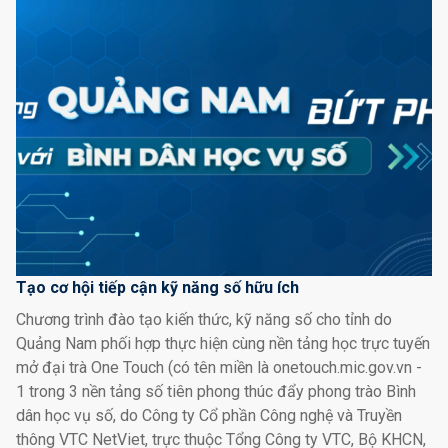
Tạo cơ hội tiếp cận kỹ năng số hữu ích
Chương trình đào tạo kiến thức, kỹ năng số cho tỉnh do
Quảng Nam phối hợp thực hiện cùng nền tảng học trực tuyến
mở đại trà One Touch (có tên miền là onetouch.mic.gov.vn -
1 trong 3 nền tảng số tiên phong thúc đẩy phong trào Bình
dân học vụ số, do Công ty Cổ phần Công nghệ và Truyền
thông VTC NetViet, trực thuộc Tổng Công ty VTC, Bộ KHCN,