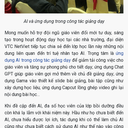
AI và ứng dụng trong công tác giảng dạy
Mong muốn hỗ trợ đội ngũ giáo viên đổi mới tư duy, sáng
tạo trong hoạt động dạy học tại các nhà trường, đại diện
VTC NetViet tiếp tục chia sẻ đến lớp học lần này những nội
dung liên quan đến trí tuệ nhân tạo AI. Trọng tâm là
ứng
dụng AI trong công tác giảng dạy
để giảm tải công việc cho
giáo viên và tăng sự phong phú cho tiết dạy; ứng dụng Chat
GPT giúp giáo viên gợi mở thêm về chủ đề giảng dạy; ứng
dụng Gama vào thiết kế slide bài giảng, bài tập cũng như
xây dựng học liệu; ứng dụng Capcut lồng ghép video ghi lại
nội dung bài học…
Khi đề cập đến AI, đa số học viên của lớp bồi dưỡng đều
còn khá lạ lẫm với khái niệm này. Hầu như họ chưa biết đến
AI, chưa hiểu được lợi ích, tác dụng khi có thể làm chủ AI
cũng như chưa biết cách sử dụng AI như thế nào vào công