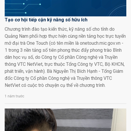
Tạo cơ hội tiếp cận kỹ năng số hữu ích
Chương trình đào tạo kiến thức, kỹ năng số cho tỉnh do
Quảng Nam phối hợp thực hiện cùng nền tảng học trực tuyến
mở đại trà One Touch (có tên miền là onetouch.mic.gov.vn -
1 trong 3 nền tảng số tiên phong thúc đẩy phong trào Bình
dân học vụ số, do Công ty Cổ phần Công nghệ và Truyền
thông VTC NetViet, trực thuộc Tổng Công ty VTC, Bộ KHCN,
phát triển, vận hành). Bà Nguyễn Thị Bích Hạnh - Tổng Giám
đốc Công ty Cổ phần Công nghệ và Truyền thông VTC
NetViet có cuộc trò chuyện cụ thể về chương trình.
1 năm trước