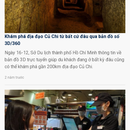
Khám phá địa đạo Củ Chi từ bất cứ đâu qua bản đồ số
3D/360
Ngày 16-12, Sở Du lịch thành phố Hồ Chí Minh thông tin về
bản đồ 3D trực tuyến giúp du khách đang ở bất kỳ đâu cũng
có thể khám phá gần 200km địa đạo Củ Chi.
2 năm trước