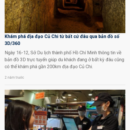
Khám phá địa đạo Củ Chi từ bất cứ đâu qua bản đồ số
3D/360
Ngày 16-12, Sở Du lịch thành phố Hồ Chí Minh thông tin về
bản đồ 3D trực tuyến giúp du khách đang ở bất kỳ đâu cũng
có thể khám phá gần 200km địa đạo Củ Chi.
2 năm trước