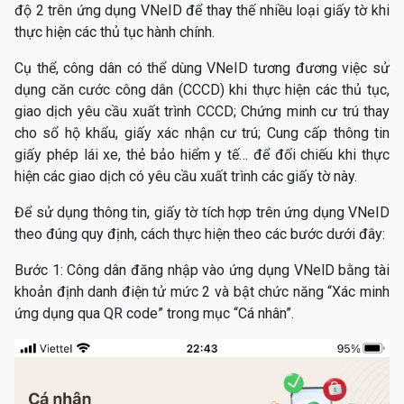
độ 2 trên ứng dụng VNeID để thay thế nhiều loại giấy tờ khi
thực hiện các thủ tục hành chính.
Cụ thể, công dân có thể dùng VNeID tương đương việc sử
dụng căn cước công dân (CCCD) khi thực hiện các thủ tục,
giao dịch yêu cầu xuất trình CCCD; Chứng minh cư trú thay
cho sổ hộ khẩu, giấy xác nhận cư trú; Cung cấp thông tin
giấy phép lái xe, thẻ bảo hiểm y tế… để đối chiếu khi thực
hiện các giao dịch có yêu cầu xuất trình các giấy tờ này.
Để sử dụng thông tin, giấy tờ tích hợp trên ứng dụng VNeID
theo đúng quy định, cách thực hiện theo các bước dưới đây:
Bước 1: Công dân đăng nhập vào ứng dụng VNelD bằng tài
khoản định danh điện tử mức 2 và bật chức năng “Xác minh
ứng dụng qua QR code” trong mục “Cá nhân”.