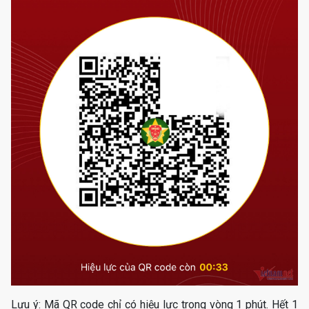
Lưu ý: Mã QR code chỉ có hiệu lực trong vòng 1 phút. Hết 1