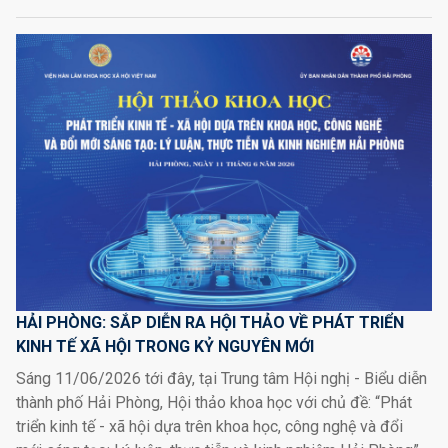
HẢI PHÒNG: SẮP DIỄN RA HỘI THẢO VỀ PHÁT TRIỂN
KINH TẾ XÃ HỘI TRONG KỶ NGUYÊN MỚI
Sáng 11/06/2026 tới đây, tại Trung tâm Hội nghị - Biểu diễn
thành phố Hải Phòng, Hội thảo khoa học với chủ đề: “Phát
triển kinh tế - xã hội dựa trên khoa học, công nghệ và đổi