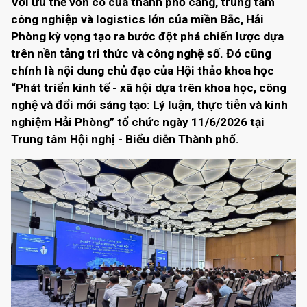
Với ưu thế vốn có của thành phố cảng, trung tâm
công nghiệp và logistics lớn của miền Bắc, Hải
Phòng kỳ vọng tạo ra bước đột phá chiến lược dựa
trên nền tảng tri thức và công nghệ số. Đó cũng
chính là nội dung chủ đạo của Hội thảo khoa học
“Phát triển kinh tế - xã hội dựa trên khoa học, công
nghệ và đổi mới sáng tạo: Lý luận, thực tiễn và kinh
nghiệm Hải Phòng” tổ chức ngày 11/6/2026 tại
Trung tâm Hội nghị - Biểu diễn Thành phố.