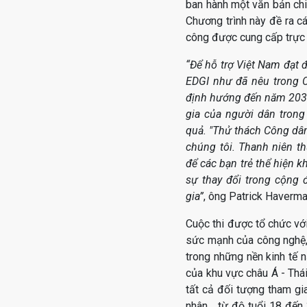
ban hành một văn bản chi
Chương trình này đề ra 
công được cung cấp trực
“Để hỗ trợ Việt Nam đạt 
EDGI như đã nêu trong 
định hướng đến năm 2030
gia của người dân trong
quả. "Thử thách Công dân
chúng tôi. Thanh niên t
để các bạn trẻ thể hiện k
sự thay đổi trong cộng 
gia”
, ông Patrick Haverma
Cuộc thi được tổ chức với
sức mạnh của công nghệ, 
trong những nền kinh tế n
của khu vực châu Á - Thá
tất cả đối tượng tham gia
nhân… từ độ tuổi 18 đến 3