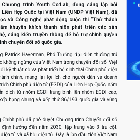
, Chương trình Youth Co:Lab, đồng sáng lập bởi
n Liên Hợp Quốc tại Việt Nam (UNDP Việt Nam), đã
học và Công nghệ phát động cuộc thi “Thử thách
ằm khuyến khích thanh niên phát triển các sản
ệ, sáng kiến truyền thông để hỗ trợ chính quyền
ình chuyển đổi số quốc gia.
ng Patrick Haverman, Phó Trưởng đại diện thường trú
 không ngừng của Việt Nam trong chuyển đổi số. Việt
 kỹ thuật số và phát triển hệ sinh thái Chính phủ điện
hành chính, mang lại lợi ích cho người dân và doanh
 triển Chính phủ điện tử (EGDI) của Liên Hợp Quốc, năm
n dịch từ nhóm EGDI trung bình lên nhóm EGDI cao,
xếp hạng chung và xếp thứ 86/193 quốc gia và vùng
 Chính phủ đã phê duyệt Chương trình Chuyển đổi số
định hướng đến năm 2030, tập trung vào 3 trụ cột:
 điện tử và xã hội điện tử. Đây là lần đầu tiên Việt Nam