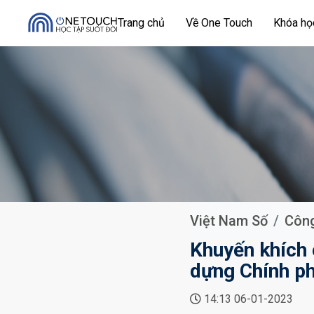
Trang chủ
Về One Touch
Khóa h
Việt Nam Số
Công
Khuyến khích 
dựng Chính ph
14:13 06-01-2023