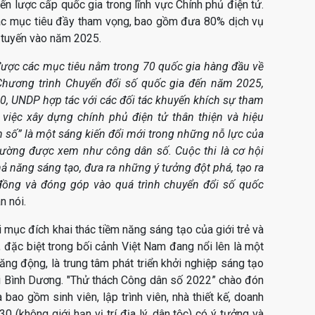
ến lược cấp quốc gia trong lĩnh vực Chính phủ điện tử.
các mục tiêu đầy tham vọng, bao gồm đưa 80% dịch vụ
 tuyến vào năm 2025.
được các mục tiêu nằm trong 70 quốc gia hàng đầu về
Chương trình Chuyển đổi số quốc gia đến năm 2025,
, UNDP hợp tác với các đối tác khuyến khích sự tham
 việc xây dựng chính phủ điện tử thân thiện và hiệu
 số” là một sáng kiến đổi mới trong những nỗ lực của
hường được xem như công dân số. Cuộc thi là cơ hội
hả năng sáng tạo, đưa ra những ý tưởng đột phá, tạo ra
đồng và đóng góp vào quá trình chuyển đổi số quốc
n nói.
 mục đích khai thác tiềm năng sáng tạo của giới trẻ và
đặc biệt trong bối cảnh Việt Nam đang nổi lên là một
ăng động, là trung tâm phát triển khởi nghiệp sáng tạo
i Bình Dương. "Thử thách Công dân số 2022” chào đón
 bao gồm sinh viên, lập trình viên, nhà thiết kế, doanh
0 (không giới hạn vị trí địa lý, dân tộc) có ý tưởng và