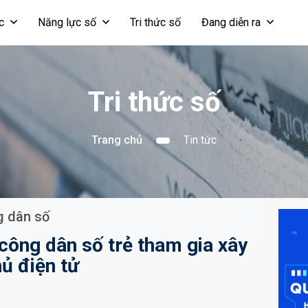
ọc
Năng lực số
Tri thức số
Đang diễn ra
Tri thức số
Trang chủ
Tin tức
 dân số
công dân số trẻ tham gia xây
ủ điện tử