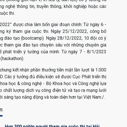
 nghệ thông tin, truyền thông, khởi nghiệp hoặc các
uộc thi.
022” được chia làm bốn giai đoạn chính: Từ ngày 6 -
g ký tham gia cuộc thi. Ngày 25/12/2022, công bố
òng đào tạo (bootcamp). Ngày 28/12/2022, 10 đội có ý
c tham gia đào tạo chuyên sâu với những chuyên gia
ể phát triển ý tưởng của mình. Từ ngày 7 - 8/1/2023
 (hackathon).
 chung kết nhận phần thưởng tiền mặt lần lượt là ​​1.000
 Các ý tưởng đủ điều kiện sẽ được Cục Phát triển thị
khoa học & công nghệ - Bộ Khoa học và Công nghệ lựa
o chất lượng dịch vụ công điện tử và tạo ra mạng lưới
i sáng tạo năng động và toàn diện hơn tại Việt Nam./.
an
Hơn 300 nghìn người tham gia cuộc thi tại Hải