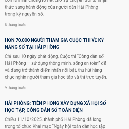
còn là minh chứng rõ nét cho sự chuyển đổi từ nhận
thức sang hành động của người dân Hải Phòng
trong kỷ nguyên số.
8 tháng trước
HƠN 70.000 NGƯỜI THAM GIA CUỘC THI VỀ KỸ
NĂNG SỐ TẠI HẢI PHÒNG
Chỉ sau 10 ngày phát động, Cuộc thi “Công dân số
Hải Phòng – sử dụng thông minh, sống an toàn” đã
và đang trở thành điểm nhấn nổi bật, thu hút hàng
chục nghìn người tham gia học tập và thi trực tuyến.
9 tháng trước
HẢI PHÒNG: TIÊN PHONG XÂY DỰNG XÃ HỘI SỐ
HỌC TẬP, CÔNG DÂN SỐ TOÀN DIỆN
Chiều 11/10/2025, thành phố Hải Phòng đã long
trọng tổ chức Khai mạc “Ngày hội toàn dân học tập