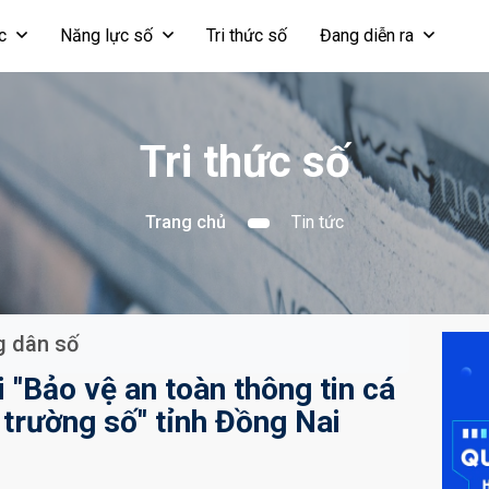
ọc
Năng lực số
Tri thức số
Đang diễn ra
Tri thức số
Trang chủ
Tin tức
 dân số
 ''Bảo vệ an toàn thông tin cá
trường số'' tỉnh Đồng Nai