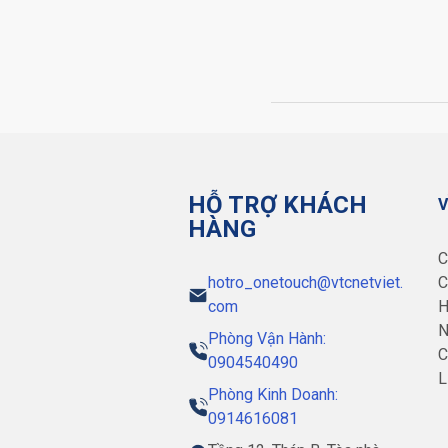
HỖ TRỢ KHÁCH
V
HÀNG
C
hotro_onetouch@vtcnetviet.
C
com
H
N
Phòng Vận Hành:
C
0904540490
L
Phòng Kinh Doanh:
0914616081