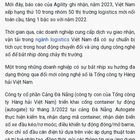
Mới đây, báo cáo của Agility ghi nhận, năm 2023, Việt Nam
xếp hạng thứ 10 trong nhóm 50 thị trường logistics mới nổi
toàn cầu, tăng 1 bậc so với năm 2022.
Thời gian qua, các doanh nghiệp cung cấp dịch vụ giao nhận,
vận tải trong
ngành logistics
Việt Nam đã có sự chuẩn bị
tích cực trong hoạt động chuyển đổi và ứng dụng công nghệ
số để bắt nhịp dòng chảy thị trường.
Một trong những doanh nghiệp có sự bắt nhịp xu hướng đa
dạng thông qua đổi mới công nghệ số là Tổng công ty Hàng
hải Việt Nam.
Công ty cổ phần Cảng Đà Nẵng (công ty con của Tổng công
ty Hàng hải Việt Nam) triển khai cổng container tự động
(autogate) từ tháng 3/2022 tại cảng Đà Nẵng. Autogate
thực hiện kiểm tra, nhận dạng mã container; nhận diện biển
số xe đầu kéo/rơ moóc; điều khiển tự động đóng/mở barrie,
đọc chỉ số đầu cân điện tử dựa trên việc áp dụng thuật toán
và trí tuệ nhân tạo, đồng thời, gửi các thông tin qua ứng dụng