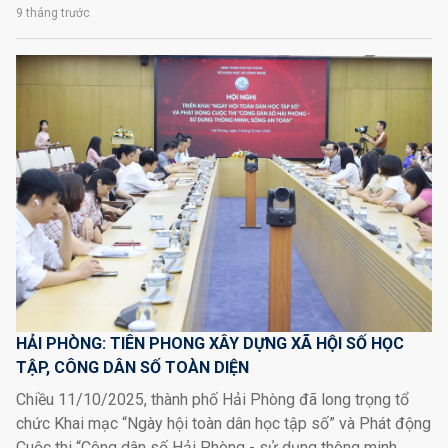
9 tháng trước
HẢI PHÒNG: TIÊN PHONG XÂY DỰNG XÃ HỘI SỐ HỌC
TẬP, CÔNG DÂN SỐ TOÀN DIỆN
Chiều 11/10/2025, thành phố Hải Phòng đã long trọng tổ
chức Khai mạc “Ngày hội toàn dân học tập số” và Phát động
Cuộc thi “Công dân số Hải Phòng - sử dụng thông minh,