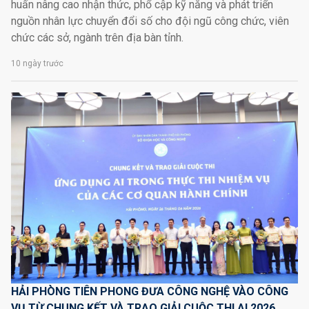
huấn nâng cao nhận thức, phổ cập kỹ năng và phát triển
nguồn nhân lực chuyển đổi số cho đội ngũ công chức, viên
chức các sở, ngành trên địa bàn tỉnh.
10 ngày trước
HẢI PHÒNG TIÊN PHONG ĐƯA CÔNG NGHỆ VÀO CÔNG
VỤ TỪ CHUNG KẾT VÀ TRAO GIẢI CUỘC THI AI 2026