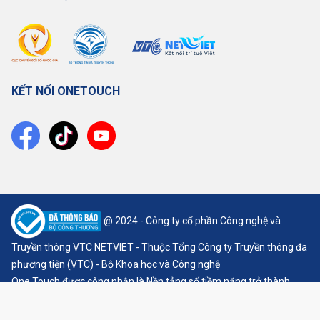
KẾT NỐI ONETOUCH
@ 2024 - Công ty cổ phần Công nghệ và
Truyền thông VTC NETVIET - Thuộc Tổng Công ty Truyền thông đa
phương tiện (VTC) - Bộ Khoa học và Công nghệ
One Touch được công nhận là Nền tảng số tiềm năng trở thành
Nền tảng số Quốc gia, theo Quyết định số 272/QĐ-BTTT