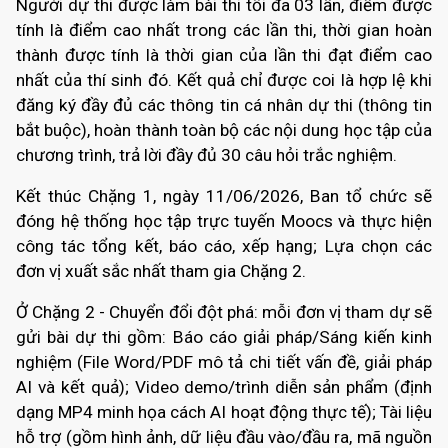
Người dự thi được làm bài thi tối đa 03 lần, điểm được
tính là điểm cao nhất trong các lần thi, thời gian hoàn
thành được tính là thời gian của lần thi đạt điểm cao
nhất của thí sinh đó. Kết quả chỉ được coi là hợp lệ khi
đăng ký đầy đủ các thông tin cá nhân dự thi (thông tin
bắt buộc), hoàn thành toàn bộ các nội dung học tập của
chương trình, trả lời đầy đủ 30 câu hỏi trắc nghiệm.
Kết thúc Chặng 1, ngày 11/06/2026, Ban tổ chức sẽ
đóng hệ thống học tập trực tuyến Moocs và thực hiện
công tác tổng kết, báo cáo, xếp hạng;
Lựa chọn các
đơn vị xuất sắc nhất tham gia Chặng 2.
Ở Chặng 2 - Chuyển đổi đột phá: mỗi đơn vị tham dự sẽ
gửi bài dự thi gồm: Báo cáo giải pháp/Sáng kiến kinh
nghiệm (File Word/PDF mô tả chi tiết vấn đề, giải pháp
AI và kết quả); Video demo/trình diễn sản phẩm (định
dạng MP4 minh họa cách AI hoạt động thực tế); Tài liệu
hỗ trợ (gồm hình ảnh, dữ liệu đầu vào/đầu ra, mã nguồn