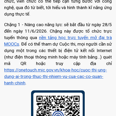
chức, viên chức có thể tiếp cận từng bước với công
nghệ, qua đó từ biết, tới hiểu và hình thành kĩ năng ứng
dụng thực tế.
Chặng 1 - Nâng cao năng lực: sẽ bắt đầu từ
ngày 28/5
đến ngày 11/6/2026
. Chặng này được tổ chức trực
tuyến thông qua
nền tảng học trực tuyến mở đại trà
MOOCs
. Để có thể tham dự Cuộc thi, mọi người cần sử
dụng một trong các thiết bị điện tử kết nối Internet
(như điện thoại thông minh hoặc máy tính bảng…) quét
mã QR hoặc truy cập địa chỉ
https://onetouch.mic.gov.vn/khoa-hoc/cuoc-thi-ung-
dung-ai-trong-thuc-thi-nhiem-vu-cua-cac-co-quan-
hanh-chinh
.