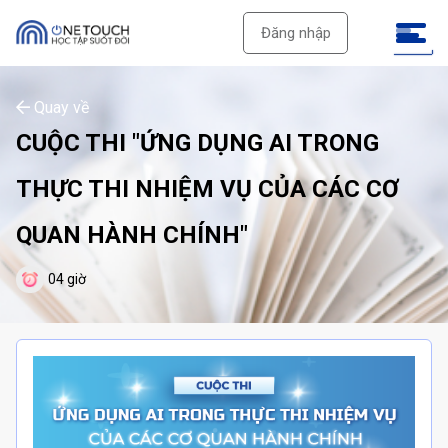
Đăng nhập
Quay về
CUỘC THI "ỨNG DỤNG AI TRONG
THỰC THI NHIỆM VỤ CỦA CÁC CƠ
QUAN HÀNH CHÍNH"
04 giờ