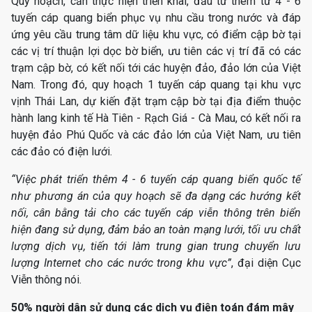
Quy hoạch, cần thực hiện triển khai, đầu tư thêm từ 4 - 6
tuyến cáp quang biển phục vụ nhu cầu trong nước và đáp
ứng yêu cầu trung tâm dữ liệu khu vực, có điểm cập bờ tại
các vị trí thuận lợi dọc bờ biển, ưu tiên các vị trí đã có các
trạm cập bờ, có kết nối tới các huyện đảo, đảo lớn của Việt
Nam. Trong đó, quy hoạch 1 tuyến cáp quang tại khu vực
vịnh Thái Lan, dự kiến đặt trạm cập bờ tại địa điểm thuộc
hành lang kinh tế Hà Tiên - Rạch Giá - Cà Mau, có kết nối ra
huyện đảo Phú Quốc và các đảo lớn của Việt Nam, ưu tiên
các đảo có điện lưới.
“Việc phát triển thêm 4 - 6 tuyến cáp quang biển quốc tế
như phương án của quy hoạch sẽ đa dạng các hướng kết
nối, cân bằng tải cho các tuyến cáp viễn thông trên biển
hiện đang sử dụng, đảm bảo an toàn mạng lưới, tối ưu chất
lượng dịch vụ, tiến tới làm trung gian trung chuyển lưu
lượng Internet cho các nước trong khu vực”
, đại diện Cục
Viễn thông nói.
50% người dân sử dụng các dịch vụ điện toán đám mây