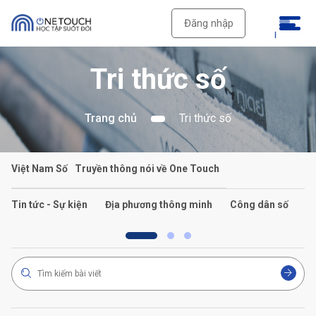
Đăng nhập
Tri thức số
Trang chủ
Tri thức số
Việt Nam Số
Truyền thông nói về One Touch
Tin tức - Sự kiện
Địa phương thông minh
Công dân số
C